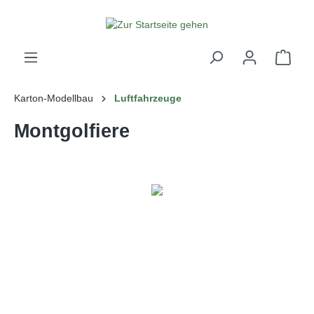
alt springen
Karton-Modellbau
Luftfahrzeuge
Montgolfiere
Bildergalerie überspringen