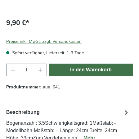
9,90 €*
Preise inkl. MwSt. zzgl. Versandkosten
Sofort verfügbar, Lieferzeit: 1-3 Tage
Produkt Anzahl: Gib den gewünschten Wert e
In den Warenkorb
Produktnummer:
aue_641
Beschreibung
Bogenanzahl: 3,5Schwierigkeitsgrad: 1Maßstab: -
Modellbahn-Maßstab: - Länge: 24cm Breite: 24cm
Höhe: 33cmZum Verkleben eign…
Mehr