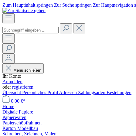
Zum Hauptinhalt springen
Zur Suche springen
Zur Hauptnavigation 
Menü schließen
Ihr Konto
Anmelden
oder
registrieren
Übersicht
Persönliches Profil
Adressen
Zahlungsarten
Bestellungen
0,00 €*
Home
Digitale Papiere
Papierwaren
Papierschöpfrahmen
Karton-Modellbau
Schreiben, Zeichnen, Malen