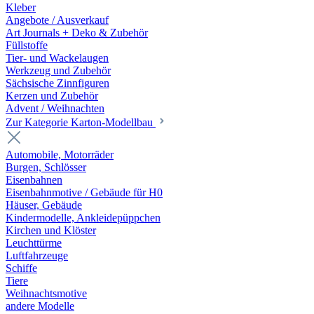
Kleber
Angebote / Ausverkauf
Art Journals + Deko & Zubehör
Füllstoffe
Tier- und Wackelaugen
Werkzeug und Zubehör
Sächsische Zinnfiguren
Kerzen und Zubehör
Advent / Weihnachten
Zur Kategorie Karton-Modellbau
Automobile, Motorräder
Burgen, Schlösser
Eisenbahnen
Eisenbahnmotive / Gebäude für H0
Häuser, Gebäude
Kindermodelle, Ankleidepüppchen
Kirchen und Klöster
Leuchttürme
Luftfahrzeuge
Schiffe
Tiere
Weihnachtsmotive
andere Modelle